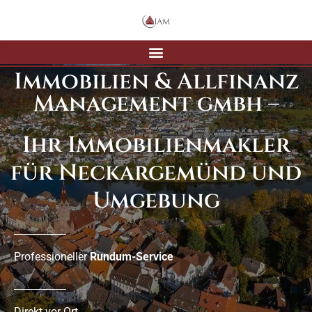
Immobilien & Allfinanz
Management gmbh –
Ihr Immobilienmakler
für Neckargemünd und
Umgebung
Professioneller
Rundum-Service
Direkt vor Ort