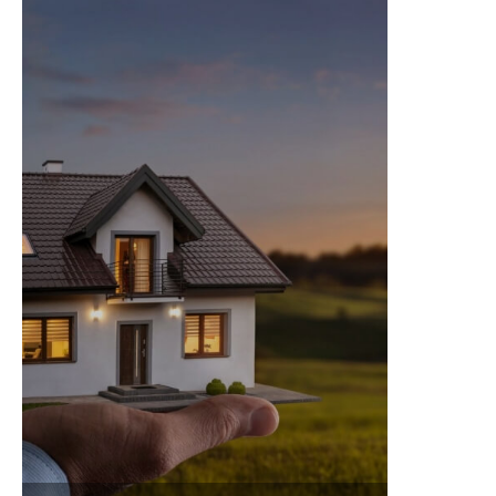
Ein Haus verkaufen – ob in
Neckargemünd oder anderswo –
bringt unzählige Erfordernisse mit
sich, die viel Kraft und Zeit rauben
können. Gern springen wir hier für Sie
ein und erledigen alle Aufgaben für
Sie, sodass Sie sich um nichts zu
kümmern brauchen.