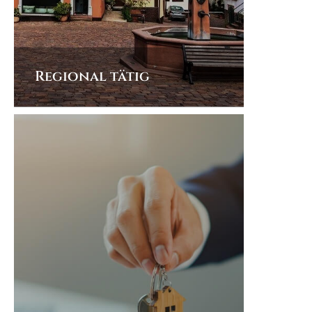
Regional tätig
Als Makler für Neckargemünd sind wir
mit der Region und ihren
Besonderheiten gut vertraut. Auch bei
der Zusammenarbeit kommt Ihnen die
Regionalität zugute. Denn wir sind
schnell vor Ort, sodass die
Wahrnehmung kurzfristiger Termine
für uns kein Problem darstellt.