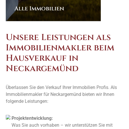
Alle Immobilien
Ob Haus, Wohnung, Baugrundstück
oder Gewerbeimmobilie: Wir
Unsere Leistungen als
verkaufen Immobilien aller Art in
Neckargemünd für Sie.
Immobilienmakler beim
Hausverkauf in
Neckargemünd
Überlassen Sie den Verkauf Ihrer Immobilien Profis. Als
Immobilienmakler für Neckargemünd bieten wir Ihnen
folgende Leistungen:
Projektentwicklung:
Was Sie auch vorhaben – wir unterstützen Sie mit