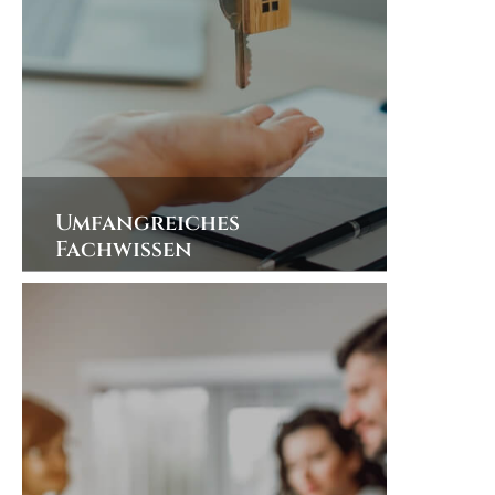
Umfangreiches
Fachwissen
Wenn Sie eine Wohnung oder ein
Haus in Neckargemünd verkaufen
wollen, ist umfangreiches Fachwissen
gefragt. Als langjährig tätiger
Immobilienmakler wissen wir um alle
potenziellen Fallstricke und können
den Verkauf rasch abwickeln.